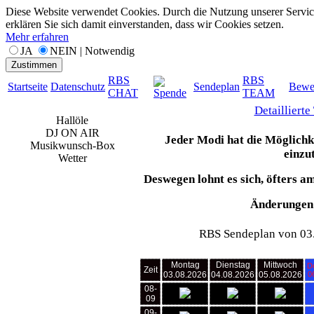
Diese Website verwendet Cookies. Durch die Nutzung unserer Servic
erklären Sie sich damit einverstanden, dass wir Cookies setzen.
Mehr erfahren
JA
NEIN | Notwendig
Zustimmen
RBS
RBS
Startseite
Datenschutz
Sendeplan
Bewe
CHAT
TEAM
Spende
Detaillierte
Hallöle
DJ ON AIR
Jeder Modi hat die Möglichke
Musikwunsch-Box
einzu
Wetter
Deswegen lohnt es sich, öfters a
Änderungen 
RBS Sendeplan von 03.
Montag
Dienstag
Mittwoch
D
Zeit
03.08.2026
04.08.2026
05.08.2026
0
08-
09
09-