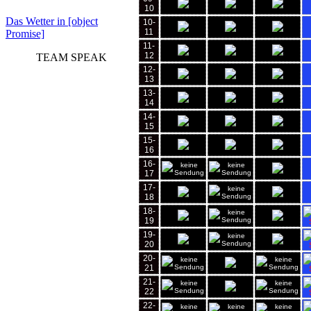
10
Das Wetter in [object
10-
11
Promise]
11-
12
TEAM SPEAK
12-
13
13-
14
14-
15
15-
16
16-
17
17-
18
18-
19
19-
20
20-
21
21-
22
22-