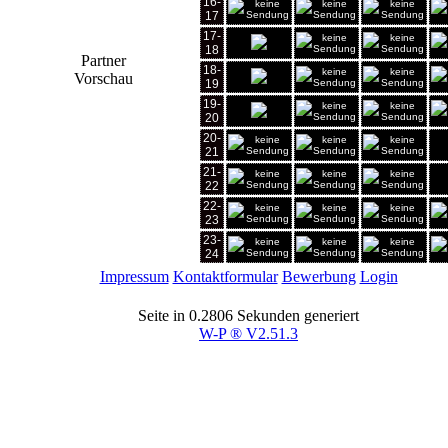
16-
17
17-
18
Partner
18-
Vorschau
19
19-
20
20-
21
21-
22
22-
23
23-
24
Impressum
Kontaktformular
Bewerbung
Login
Seite in 0.2806 Sekunden generiert
W-P ® V2.51.3