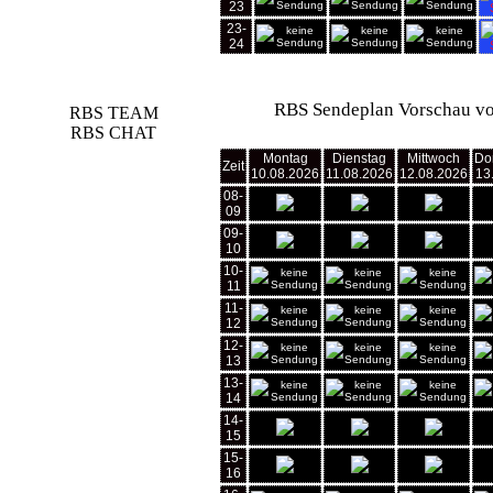
23
23-
24
RBS Sendeplan Vorschau vo
RBS TEAM
RBS CHAT
Montag
Dienstag
Mittwoch
Do
Zeit
10.08.2026
11.08.2026
12.08.2026
13
08-
09
09-
10
10-
11
11-
12
12-
13
13-
14
14-
15
15-
16