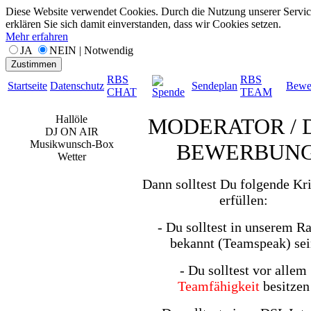
Diese Website verwendet Cookies. Durch die Nutzung unserer Servic
erklären Sie sich damit einverstanden, dass wir Cookies setzen.
Mehr erfahren
JA
NEIN | Notwendig
Zustimmen
RBS
RBS
Startseite
Datenschutz
Sendeplan
Bewe
CHAT
TEAM
Spende
Hallöle
MODERATOR / D
DJ ON AIR
Musikwunsch-Box
BEWERBUN
Wetter
Dann solltest Du folgende Kri
erfüllen:
- Du solltest in unserem R
bekannt (Teamspeak) sei
- Du solltest vor allem
Teamfähigkeit
besitzen