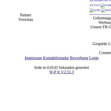
ich Euch
Partner
Geburtstag
H
Vorschau
Werbun
02
Unsere FB 
- 1
Frohe Ostern wüns
euch allen
Gespielte L
Ka
02
Counte
- 1
Impressum
Kontaktformular
Bewerbung
Login
Ein schöne Oster
wünsche ich Euch
Seite in 0.0143 Sekunden generiert
W-P ® V2.51.3
U
09
- 1
Herzlichen Glück
zum Geburtstag li
MusicLegend
Ka