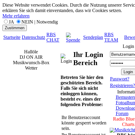
Diese Website verwendet Cookies. Durch die Nutzung unserer Servic
erklären Sie sich damit einverstanden, dass wir Cookies setzen.
Mehr erfahren
JA
NEIN | Notwendig
Zustimmen
RBS
RBS
Startseite
Datenschutz
Sendeplan
Bewe
CHAT
TEAM
Spende
Login
Hallöle
Ihr Login
DJ ON AIR
Bereich
Musikwunsch-Box
Wetter
Betreten Sie hier den
Passwort?
geschützten Bereich.
Registrieren?
Falls Sie sich nicht
Informat
einloggen können,
Bemuster
besteht ev. eines der
Fotoalbu
folgenden Probleme:
Downloa
Forum
Ihr Benutzeraccount
Radio Blue
könnte gesperrt worden
Charts
sein.
Musikrich
Ihr Benutzeraccount ist