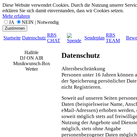
Diese Website verwendet Cookies. Durch die Nutzung unserer Servic
erklären Sie sich damit einverstanden, dass wir Cookies setzen.
Mehr erfahren
JA
NEIN | Notwendig
Zustimmen
RBS
RBS
Startseite
Datenschutz
Sendeplan
Bewe
CHAT
TEAM
Spende
Hallöle
Datenschutz
DJ ON AIR
Musikwunsch-Box
Altersbeschränkung
Wetter
Personen unter 16 Jahren können 
der Speicherung persönlicher Date
nicht Registrieren.
Soweit auf unseren Seiten person
Daten (beispielsweise Name, Ansch
eMail-Adressen) erhoben werden, e
soweit möglich stets auf freiwillig
Nutzung der Angebote und Dienste 
möglich, stets ohne Angabe
personenbezogener Daten möglich