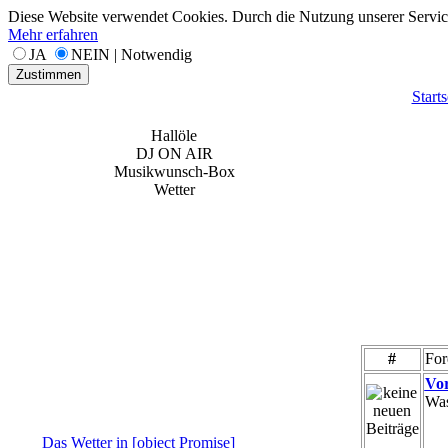
Diese Website verwendet Cookies. Durch die Nutzung unserer Services
Mehr erfahren
JA
NEIN | Notwendig
Zustimmen
Starts
Hallöle
DJ ON AIR
Musikwunsch-Box
Wetter
#
For
Vor
Was
Das Wetter in [object Promise]